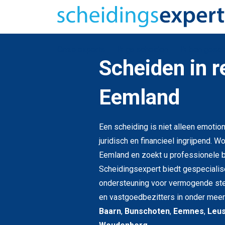
Onze experts
Ik ga scheiden
Ik ben gesc
Scheiden in r
Eemland
Een scheiding is niet alleen emotio
juridisch en financieel ingrijpend. Wo
Eemland en zoekt u professionele 
Scheidingsexpert biedt gespeciali
ondersteuning voor vermogende ste
en vastgoedbezitters in onder mee
Baarn
,
Bunschoten
,
Eemnes
,
Leu