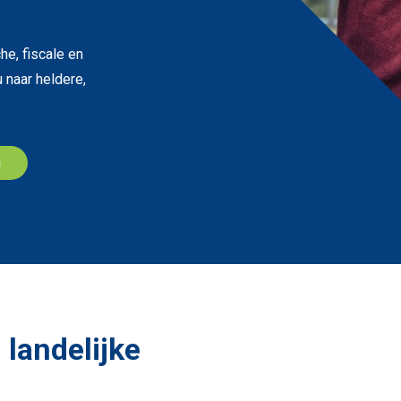
e, fiscale en
 naar heldere,
n
 landelijke