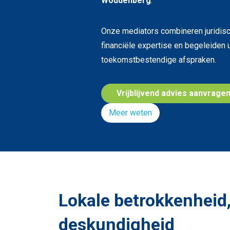
Woudenberg
.
Onze mediators combineren juridisch
financiële expertise en begeleiden u
toekomstbestendige afspraken.
Vrijblijvend advies aanvrage
Meer weten
Lokale betrokkenheid,
deskundigheid