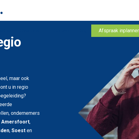
heiden
Over ons
Contact
Blog
Afspraak inplanne
egio
neel, maar ook
ont u in regio
begeleiding?
seerde
llen, ondernemers
r
Amersfoort
,
sden
,
Soest
en