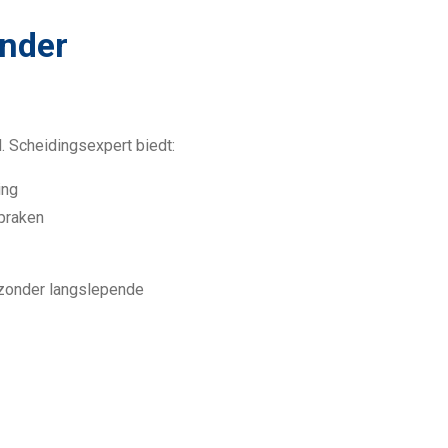
onder
. Scheidingsexpert biedt:
ing
spraken
 zonder langslepende