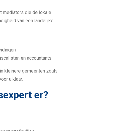
t mediators die de lokale
igheid van een landelijke
eidingen
iscalisten en accountants
 in kleinere gemeenten zoals
or u klaar.
sexpert er?