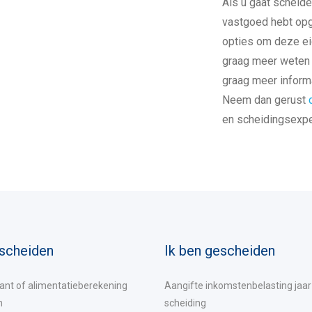
Als u gaat scheid
vastgoed hebt opg
opties om deze ei
graag meer weten 
graag meer infor
Neem dan gerust
en scheidingsexper
 scheiden
Ik ben gescheiden
nt of alimentatieberekening
Aangifte inkomstenbelasting jaar
n
scheiding