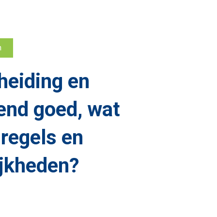
n
heiding en
end goed, wat
 regels en
jkheden?