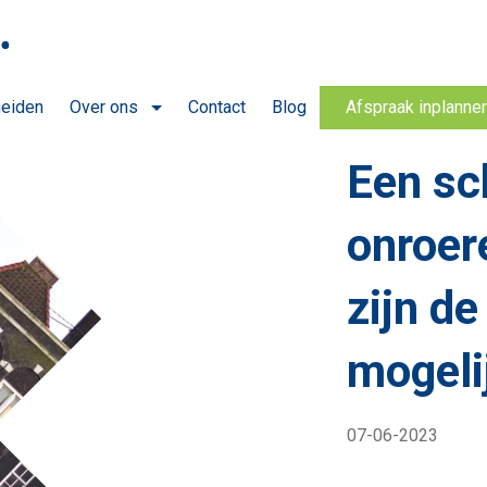
heiden
Over ons
Contact
Blog
Afspraak inplanne
Een sc
onroer
zijn de
mogeli
07-06-2023