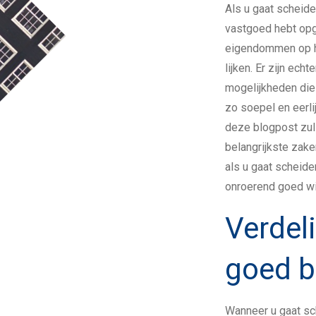
Als u gaat scheid
vastgoed hebt opg
eigendommen op h
lijken. Er zijn ech
mogelijkheden die
zo soepel en eerlij
deze blogpost zul
belangrijkste zak
als u gaat scheid
onroerend goed wi
Verdel
goed b
Wanneer u gaat s