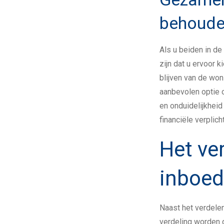
behoud
Als u beiden in de
zijn dat u ervoor 
blijven van de woni
aanbevolen optie o
en onduidelijkhei
financiële verplich
Het ve
inboed
Naast het verdele
verdeling worden 