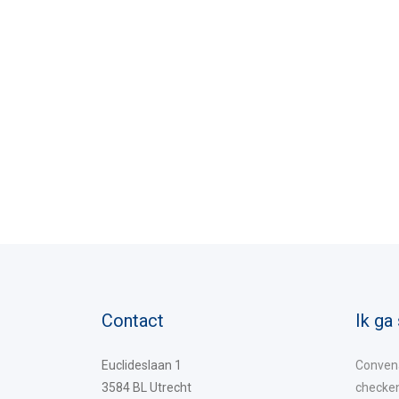
Contact
Ik ga
Euclideslaan 1
Convena
3584 BL Utrecht
checke