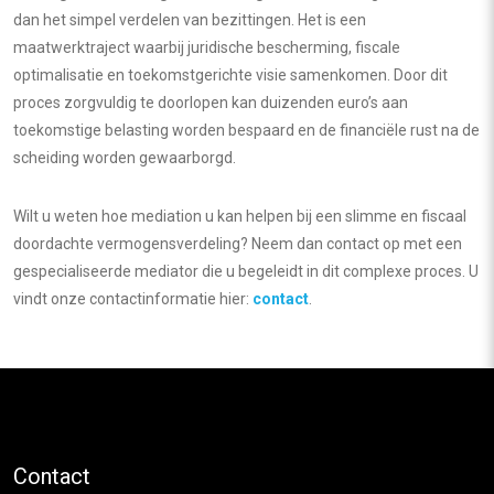
dan het simpel verdelen van bezittingen. Het is een
maatwerktraject waarbij juridische bescherming, fiscale
optimalisatie en toekomstgerichte visie samenkomen. Door dit
proces zorgvuldig te doorlopen kan duizenden euro’s aan
toekomstige belasting worden bespaard en de financiële rust na de
scheiding worden gewaarborgd.
Wilt u weten hoe mediation u kan helpen bij een slimme en fiscaal
doordachte vermogensverdeling? Neem dan contact op met een
gespecialiseerde mediator die u begeleidt in dit complexe proces. U
vindt onze contactinformatie hier:
contact
.
Contact