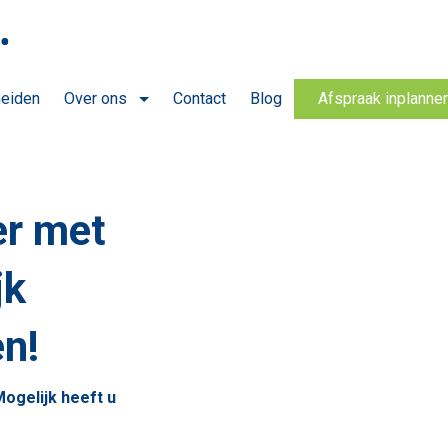
heiden
Over ons
Contact
Blog
Afspraak inplanne
er met
jk
en!
ogelijk heeft u