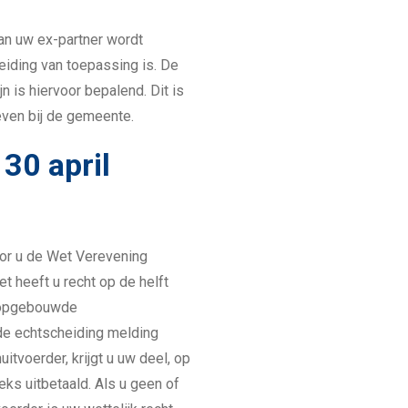
van uw ex-partner wordt
iding van toepassing is. De
 is hiervoor bepalend. Dit is
ven bij de gemeente.
30 april
oor u de Wet Verevening
t heeft u recht op de helft
k opgebouwde
de echtscheiding melding
itvoerder, krijgt u uw deel, op
ks uitbetaald. Als u geen of